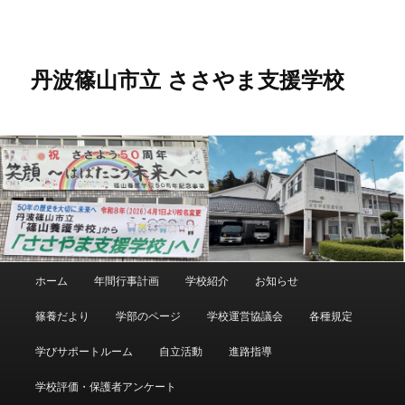
メ
サ
イ
ブ
ン
コ
コ
ン
丹波篠山市立 ささやま支援学校
ン
テ
テ
ン
ン
ツ
ツ
へ
へ
移
移
動
動
メ
ホーム
年間行事計画
学校紹介
お知らせ
イ
ン
篠養だより
学部のページ
学校運営協議会
各種規定
メ
ニ
学びサポートルーム
自立活動
進路指導
ュ
ー
学校評価・保護者アンケート