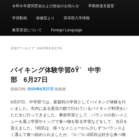
令和８年度同窓会および総会のお知らせ
早期発達支援室
学習動画
保健室より
高等部入学情報
教育実習について
Foreign Language
日別アーカイブ:
2025年6月27日
バイキング体験学習ðŸ´ 中学
部 6月27日
投稿日時:
2025年6月27日
投稿者:
6月27日、中学部では、家庭科の学習としてバイキング体験を行
いました。市内にある黒豆の館で行わているバイキング料理をい
ただきに行ってきました。事前学習として、バランスの良いメニ
ューを選ぶ学習やトングで食べ物を取る学習などをして、当日を
迎えました。1回目は、様々なメニューから少しずつバランスよ
く選んで食べ始められましたが、ついつい2回目は好きな食べ物