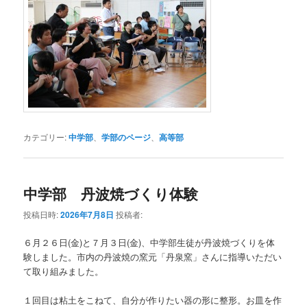
カテゴリー:
中学部
、
学部のページ
、
高等部
中学部 丹波焼づくり体験
投稿日時:
2026年7月8日
投稿者:
６月２６日(金)と７月３日(金)、中学部生徒が丹波焼づくりを体
験しました。市内の丹波焼の窯元「丹泉窯」さんに指導いただい
て取り組みました。
１回目は粘土をこねて、自分が作りたい器の形に整形。お皿を作