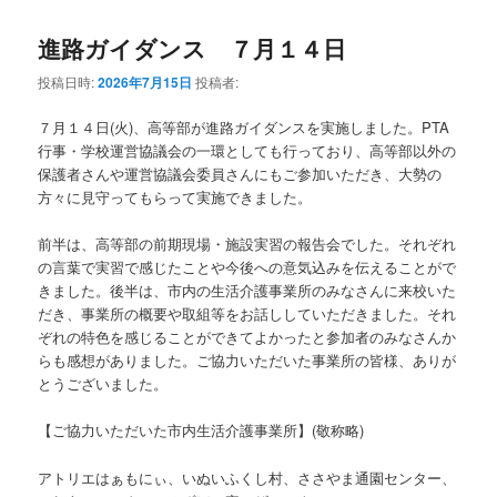
進路ガイダンス ７月１４日
投稿日時:
2026年7月15日
投稿者:
７月１４日(火)、高等部が進路ガイダンスを実施しました。PTA
行事・学校運営協議会の一環としても行っており、高等部以外の
保護者さんや運営協議会委員さんにもご参加いただき、大勢の
方々に見守ってもらって実施できました。
前半は、高等部の前期現場・施設実習の報告会でした。それぞれ
の言葉で実習で感じたことや今後への意気込みを伝えることがで
きました。後半は、市内の生活介護事業所のみなさんに来校いた
だき、事業所の概要や取組等をお話ししていただきました。それ
ぞれの特色を感じることができてよかったと参加者のみなさんか
らも感想がありました。ご協力いただいた事業所の皆様、ありが
とうございました。
【ご協力いただいた市内生活介護事業所】(敬称略)
アトリエはぁもにぃ、いぬいふくし村、ささやま通園センター、