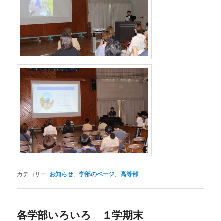
カテゴリー:
お知らせ
、
学部のページ
、
高等部
各学部いろいろ １学期末