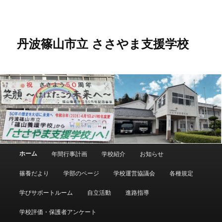
メ
サ
イ
ブ
ン
コ
コ
ン
丹波篠山市立 ささやま支援学校
ン
テ
テ
ン
ン
ツ
ツ
へ
へ
移
移
動
動
メ
ホーム
年間行事計画
学校紹介
お知らせ
イ
ン
篠養だより
学部のページ
学校運営協議会
各種規定
メ
ニ
学びサポートルーム
自立活動
進路指導
ュ
ー
学校評価・保護者アンケート