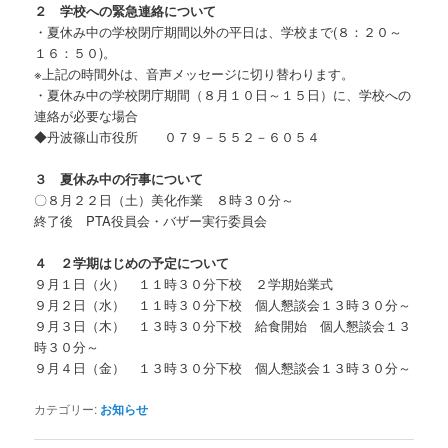
２ 学校への緊急連絡について
・夏休み中の学校閉庁期間以外の平日は、学校まで(８：２０～
１６：５０)。
※上記の時間外は、音声メッセージに切り替わります。
・夏休み中の学校閉庁期間（８月１０日～１５日）に、学校への
連絡が必要な場合
◆丹波篠山市役所 ０７９－５５２－６０５４
３ 夏休み中の行事について
〇８月２２日（土）美化作業 ８時３０分～
終了後 PTA役員会・バザー実行委員会
４ ２学期はじめの予定について
９月１日（火） １１時３０分下校 ２学期始業式
９月２日（水） １１時３０分下校 個人懇談会１３時３０分～
９月３日（木） １３時３０分下校 給食開始 個人懇談会１３
時３０分～
９月４日（金） １３時３０分下校 個人懇談会１３時３０分～
カテゴリー:
お知らせ