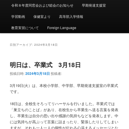
令和８年度同窓会および総会のお知らせ
早期発達支援室
学習動画
保健室より
高等部入学情報
教育実習について
Foreign Language
日別アーカイブ:
2024年3月18日
明日は、卒業式 3月18日
投稿日時:
2024年3月18日
投稿者:
3月19日(火）は、本校小学部、中学部、早期発達支援室の卒業式
です。
18日は、全校生そろってリハーサルを行いました。卒業式では
「巣立ちのことば」があり、在校生から卒業生へ送る言葉を発表
し、卒業生は自分の思い出や感謝の気持ちなどを発表します。中
には気持ちが高ぶって言葉に詰まったり、緊張したりしてしまい
ますが、それも一人一人の個性が伝わる心温まるメッセージとな