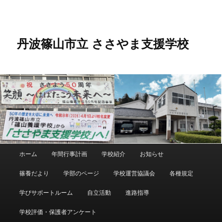
メ
サ
イ
ブ
ン
コ
コ
ン
丹波篠山市立 ささやま支援学校
ン
テ
テ
ン
ン
ツ
ツ
へ
へ
移
移
動
動
メ
ホーム
年間行事計画
学校紹介
お知らせ
イ
ン
篠養だより
学部のページ
学校運営協議会
各種規定
メ
ニ
学びサポートルーム
自立活動
進路指導
ュ
ー
学校評価・保護者アンケート