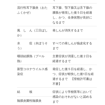
流行性耳下腺炎（おた
耳下腺、顎下腺又は舌下腺の
ふくかぜ）
腫脹が発現した後５日を経過
し、かつ、全身状態が良好に
なるまで
風 し ん（三日ばし
発しんが消失するまで
か）
水 痘（水ぼうそ
すべての発しんが痂皮化する
う）
まで
咽頭結膜熱（プール
主要症状が消退した後２日を
熱）
経過するまで
新型コロナウイルス感
発症した後５日を経過し、か
染症
つ、症状が軽快した後1日を経
過するまで 【登校許可書は
不要】
結 核
症状により学校医等において
感染のおそれがないと認める
髄膜炎菌性髄膜炎
まで