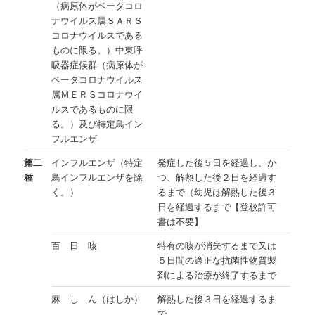
（病原体がベータコロ
ナウイルス属ＳＡＲＳ
コロナウイルスである
ものに限る。）中東呼
吸器症候群（病原体が
ベータコロナウイルス
属ＭＥＲＳコロナウイ
ルスであるものに限
る。）及び特定鳥イン
フルエンザ
第二
インフルエンザ（特定
発症した後５日を経過し、か
種
鳥インフルエンザを除
つ、解熱した後２日を経過す
く。）
るまで（幼児は解熱した後３
日を経過するまで【登校許可
書は不要】
百 日 咳
特有の咳が消失するまで又は
５日間の適正な抗菌性物質製
剤による治療が終了するまで
麻 し ん（はしか）
解熱した後３日を経過するま
で