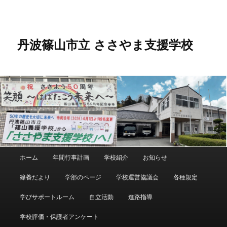
メ
サ
イ
ブ
ン
コ
コ
ン
丹波篠山市立 ささやま支援学校
ン
テ
テ
ン
ン
ツ
ツ
へ
へ
移
移
動
動
メ
ホーム
年間行事計画
学校紹介
お知らせ
イ
ン
篠養だより
学部のページ
学校運営協議会
各種規定
メ
ニ
学びサポートルーム
自立活動
進路指導
ュ
ー
学校評価・保護者アンケート