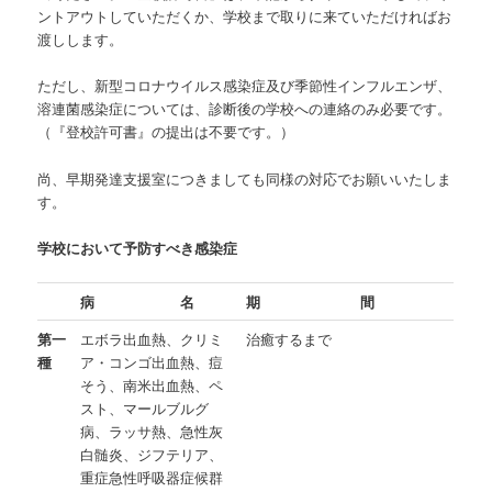
ントアウトしていただくか、学校まで取りに来ていただければお
渡しします。
ただし、新型コロナウイルス感染症及び季節性インフルエンザ、
溶連菌感染症については、診断後の学校への連絡のみ必要です。
（『登校許可書』の提出は不要です。）
尚、早期発達支援室につきましても同様の対応でお願いいたしま
す。
学校において予防すべき感染症
病 名
期 間
第一
エボラ出血熱、クリミ
治癒するまで
種
ア・コンゴ出血熱、痘
そう、南米出血熱、ペ
スト、マールブルグ
病、ラッサ熱、急性灰
白髄炎、ジフテリア、
重症急性呼吸器症候群