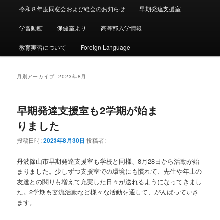
令和８年度同窓会および総会のお知らせ
早期発達支援室
学習動画
保健室より
高等部入学情報
教育実習について
Foreign Language
月別アーカイブ:
2023年8月
早期発達支援室も2学期が始ま
りました
投稿日時:
2023年8月30日
投稿者:
丹波篠山市早期発達支援室も学校と同様、8月28日から活動が始
まりました。少しずつ支援室での環境にも慣れて、先生や年上の
友達との関りも増えて充実した日々が送れるようになってきまし
た。2学期も交流活動など様々な活動を通して、がんばっていき
ます。