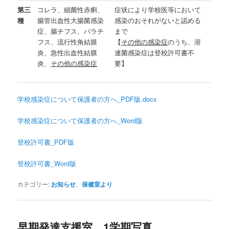
第三
コレラ、細菌性赤痢、
症状により学校医等において
種
腸管出血性大腸菌感染
感染のおそれがないと認める
症、腸チフス、パラチ
まで
フス、流行性角結膜
【
その他の感染症
のうち、溶
炎、急性出血性結膜
連菌感染症は登校許可書不
炎、
その他の感染症
要】
学校感染症について保護者の方へ_PDF版.docx
学校感染症について保護者の方へ_Word版
登校許可書_PDF版
登校許可書_Word版
カテゴリー:
お知らせ
、
保健室より
早期発達支援室 1学期写真