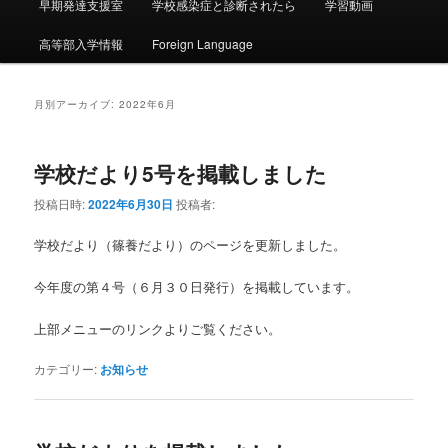
早期発達支援室
学校感染症と診断されたら
学習動画
高等部入学情報
Foreign Language
月別アーカイブ:
2022年6月
学校だより5号を掲載しました
投稿日時:
2022年6月30日
投稿者:
学校だより（篠養だより）のページを更新しました。
今年度の第４号（６月３０日発行）を掲載しています。
上部メニューのリンクよりご覧ください。
カテゴリー:
お知らせ