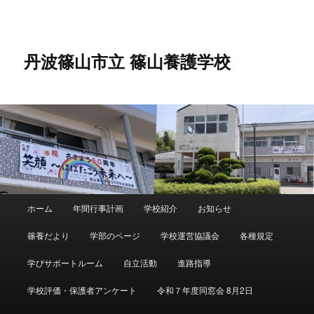
メ
サ
イ
ブ
ン
コ
コ
ン
丹波篠山市立 篠山養護学校
ン
テ
テ
ン
ン
ツ
ツ
へ
へ
移
移
動
動
メ
ホーム
年間行事計画
学校紹介
お知らせ
イ
ン
篠養だより
学部のページ
学校運営協議会
各種規定
メ
ニ
学びサポートルーム
自立活動
進路指導
ュ
ー
学校評価・保護者アンケート
令和７年度同窓会 8月2日