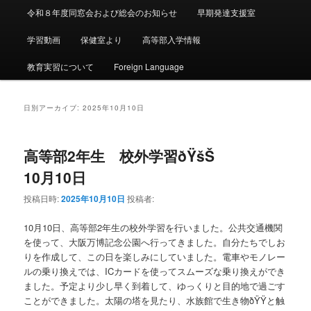
令和８年度同窓会および総会のお知らせ
早期発達支援室
学習動画
保健室より
高等部入学情報
教育実習について
Foreign Language
日別アーカイブ:
2025年10月10日
高等部2年生 校外学習ðŸšŠ
10月10日
投稿日時:
2025年10月10日
投稿者:
10月10日、高等部2年生の校外学習を行いました。公共交通機関
を使って、大阪万博記念公園へ行ってきました。自分たちでしお
りを作成して、この日を楽しみにしていました。電車やモノレー
ルの乗り換えでは、ICカードを使ってスムーズな乗り換えができ
ました。予定より少し早く到着して、ゆっくりと目的地で過ごす
ことができました。太陽の塔を見たり、水族館で生き物ðŸŸと触