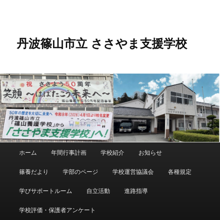
メ
サ
イ
ブ
ン
コ
コ
ン
丹波篠山市立 ささやま支援学校
ン
テ
テ
ン
ン
ツ
ツ
へ
へ
移
移
動
動
メ
ホーム
年間行事計画
学校紹介
お知らせ
イ
ン
篠養だより
学部のページ
学校運営協議会
各種規定
メ
ニ
学びサポートルーム
自立活動
進路指導
ュ
ー
学校評価・保護者アンケート