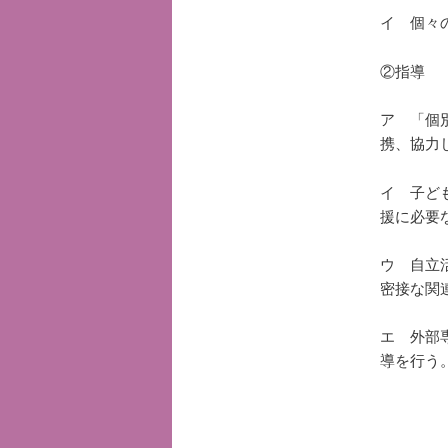
イ 個々
②指導
ア 「個
携、協力
イ 子ど
援に必要
ウ 自立
密接な関
エ 外部
導を行う