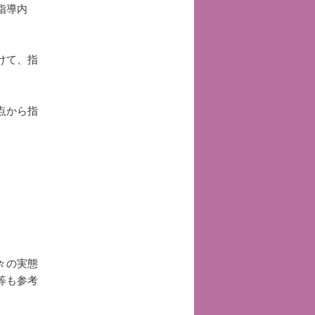
指導内
けて、指
点から指
々の実態
等も参考