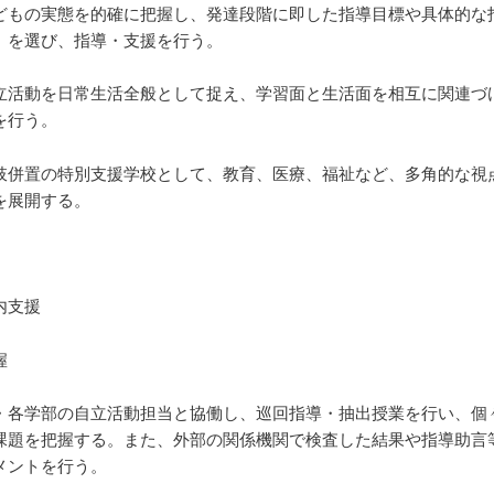
どもの実態を的確に把握し、発達段階に即した指導目標や具体的な
選び、指導・支援を行う。
立活動を日常生活全般として捉え、学習面と生活面を相互に関連づ
を行う。
肢併置の特別支援学校として、教育、医療、福祉など、多角的な視
を展開する。
内支援
握
・各学部の自立活動担当と協働し、巡回指導・抽出授業を行い、個
課題を把握する。また、外部の関係機関で検査した結果や指導助言
メントを行う。