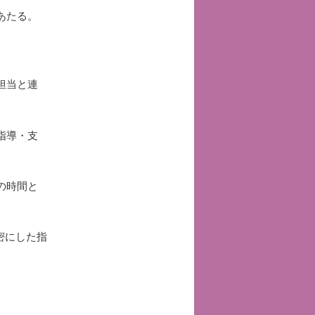
あたる。
担当と連
指導・支
の時間と
密にした指