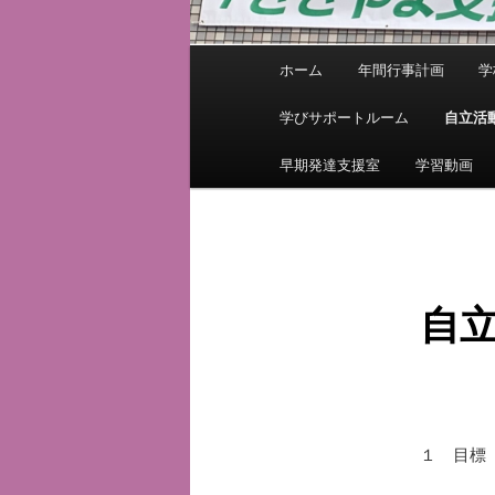
メ
ホーム
年間行事計画
学
イ
ン
学びサポートルーム
自立活
メ
ニ
早期発達支援室
学習動画
ュ
ー
自
１ 目標