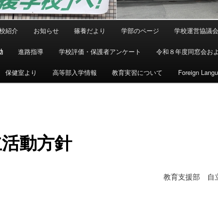
校紹介
お知らせ
篠養だより
学部のページ
学校運営協議
動
進路指導
学校評価・保護者アンケート
令和８年度同窓会お
保健室より
高等部入学情報
教育実習について
Foreign Lang
立活動方針
教育支援部 自立