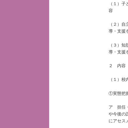
（１）子
容 を
（２）自
導・支援
（３）知
導・支援
２ 内容
（１）校
①実態把
ア 担任
や今後の
にアセス