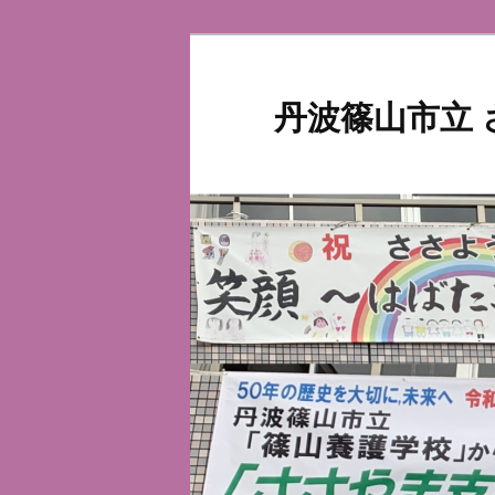
メ
イ
ン
丹波篠山市立
コ
ン
テ
ン
ツ
へ
移
動