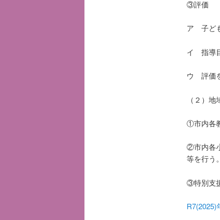
③評価
ア 子ど
イ 指導
ウ 評価
（２）地
①市内各
②市内各
等を行う
③特別支
R7(20