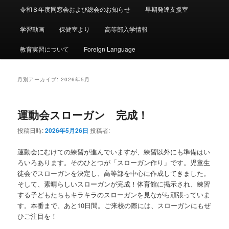
令和８年度同窓会および総会のお知らせ
早期発達支援室
学習動画
保健室より
高等部入学情報
教育実習について
Foreign Language
月別アーカイブ:
2026年5月
運動会スローガン 完成！
投稿日時:
2026年5月26日
投稿者:
運動会にむけての練習が進んでいますが、練習以外にも準備はい
ろいろあります。そのひとつが「スローガン作り」です。児童生
徒会でスローガンを決定し、高等部を中心に作成してきました。
そして、素晴らしいスローガンが完成！体育館に掲示され、練習
する子どもたちもキラキラのスローガンを見ながら頑張っていま
す。本番まで、あと10日間。ご来校の際には、スローガンにもぜ
ひご注目を！