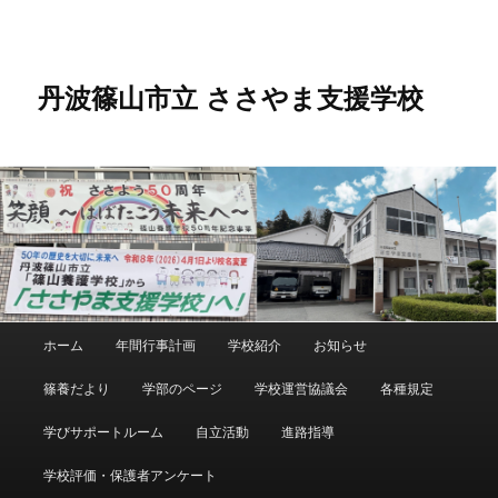
メ
サ
イ
ブ
ン
コ
コ
ン
丹波篠山市立 ささやま支援学校
ン
テ
テ
ン
ン
ツ
ツ
へ
へ
移
移
動
動
メ
ホーム
年間行事計画
学校紹介
お知らせ
イ
ン
篠養だより
学部のページ
学校運営協議会
各種規定
メ
ニ
学びサポートルーム
自立活動
進路指導
ュ
ー
学校評価・保護者アンケート