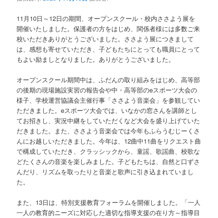
11月10日～12日の期間、オープンスクール・校内ささよう展を
開催いたしました。保護者の方をはじめ、関係者様には多数ご来
校いただきありがとうございました。ささよう展につきまして
は、感想も寄せていただき、子どもたちにとっても職員にとって
もよい励ましとなりました。ありがとうございました。
オープンスクール期間中は、ふだんの取り組みをはじめ、高等部
の後期の現場施設実習の報告会や中・高等部のeスポーツ大会の
様子、学校運営協議会主催行事「ささよう音楽会」を参観してい
ただきました。eスポーツ大会では、いなかの窓さんを講師とし
てお招きし、実況中継をしていただくなど大会を盛り上げていた
だきました。また、ささよう音楽会では今年もふらうむじーくさ
んにお越しいただきました。今年は、12曲中11曲をリクエスト曲
で構成していただき、クラッシックから、童謡、歌謡曲、校歌な
どたくさんの音楽を楽しみました。子どもたちは、自然と口ずさ
んだり、リズムを取ったりと音楽と歌声に引き込まれていまし
た。
また、13日は、特別支援教育フォーラムを開催しました。「一人
一人の教育的ニーズに対応した適切な指導支援の在り方～指導目