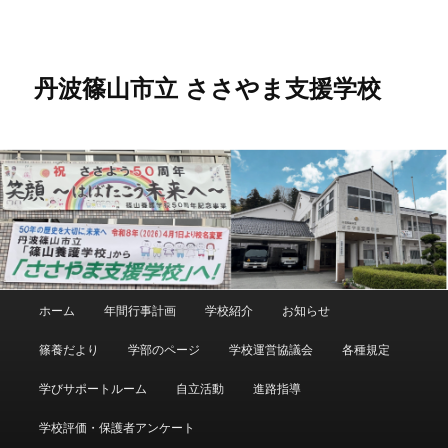
メ
サ
イ
ブ
ン
コ
コ
ン
丹波篠山市立 ささやま支援学校
ン
テ
テ
ン
ン
ツ
ツ
へ
へ
移
移
動
動
メ
ホーム
年間行事計画
学校紹介
お知らせ
イ
ン
篠養だより
学部のページ
学校運営協議会
各種規定
メ
ニ
学びサポートルーム
自立活動
進路指導
ュ
ー
学校評価・保護者アンケート