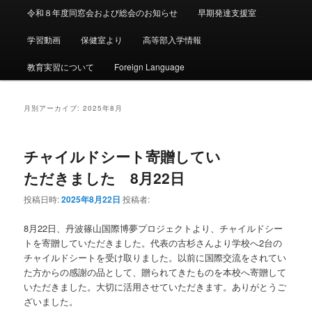
令和８年度同窓会および総会のお知らせ
早期発達支援室
学習動画
保健室より
高等部入学情報
教育実習について
Foreign Language
月別アーカイブ:
2025年8月
チャイルドシート寄贈してい
ただきました 8月22日
投稿日時:
2025年8月22日
投稿者:
8月22日、丹波篠山国際博夢プロジェクトより、チャイルドシー
トを寄贈していただきました。代表の古杉さんより学校へ2台の
チャイルドシートを受け取りました。以前に国際交流をされてい
た方からの感謝の品として、贈られてきたものを本校へ寄贈して
いただきました。大切に活用させていただきます。ありがとうご
ざいました。